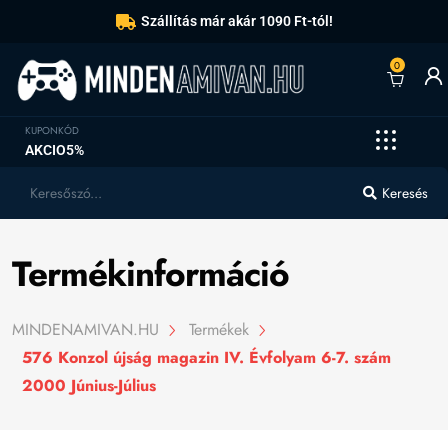
Szállítás már akár 1090 Ft-tól!
0
KUPONKÓD
AKCIO5%
Keresés
Termékinformáció
MINDENAMIVAN.HU
Termékek
576 Konzol újság magazin IV. Évfolyam 6-7. szám
2000 Június-Július