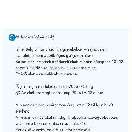
💙 Kedves Vásárlóink!
Ismét Belgiumba utazunk a gyerekekkel – sajnos nem
nyaralni, hanem a szükséges gyógykezelésre.
Sokan már ismeritek a történetünket: minden hónapban 10–12
napot külföldön kell töltenünk a kezelések miatt.
Ez idő alatt a rendelések szünetelnek.
🗓️ Jelenleg a rendelés szünetel 2026.08.11-ig.
📦 Az első csomagfeladási nap 2026.08.12-e lesz.
A rendelés funkció várhatóan Augusztus 12-től lesz ismét
elérhető.
A friss információkat mindig itt, ebben a szövegdobozban,
valamint a facebook oldalunkon jelezzük.
Kérlek kövessetek be a friss információkért!