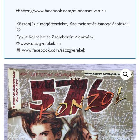
🌐 https://www.facebook.com/mindenamivan.hu
Köszönjük a megértéseteket, türelmeteket és támogatásotokat!
💛
Együtt Kornélért és Zsomborért Alapítvány
🌐 www.raczgyerekek.hu
📘 www.facebook.com/raczgyerekek