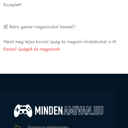
Komplett!
📰 Retro gamer magazinokat keresel?
Nézd meg teljes konzol újság és magazin kínálatunkat is itt:
Konzol újságok és magazinok
Telefonos elérhetőség