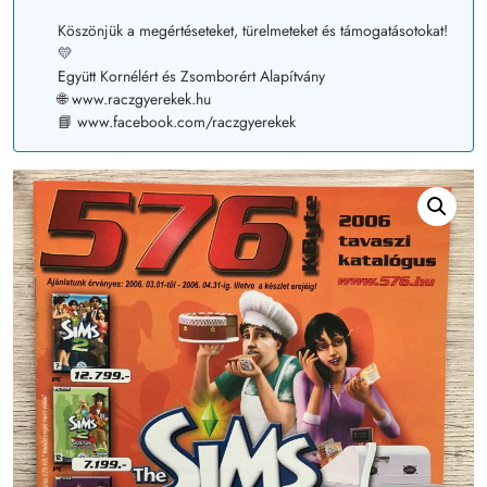
Köszönjük a megértéseteket, türelmeteket és támogatásotokat!
💛
Együtt Kornélért és Zsomborért Alapítvány
🌐 www.raczgyerekek.hu
📘 www.facebook.com/raczgyerekek