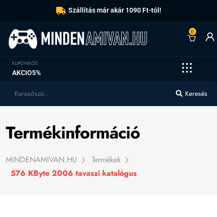
Szállítás már akár 1090 Ft-tól!
0
KUPONKÓD
AKCIO5%
Keresés
Termékinformáció
MINDENAMIVAN.HU
Termékek
576 KByte 2006 tavaszi katalógus