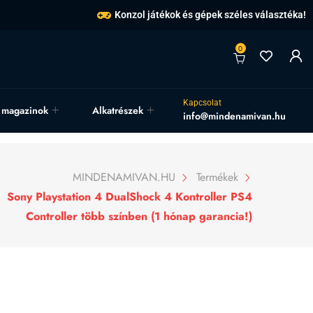
Konzol játékok és gépek széles választéka!
0
Kapcsolat
, magazinok
Alkatrészek
info@mindenamivan.hu
MINDENAMIVAN.HU
Termékek
Sony Playstation 4 DualShock 4 Kontroller PS4
Controller több színben (1 hónap garancia!)