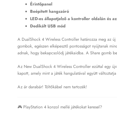
Érintőpanel
Beépített hangszóró
LED-es állapotjelző a kontroller oldalán és a
Dedikált USB mód
A DualShock 4 Wireless Controller határozza meg az új gen
gombok, egészen elképesztő pontosságot nyújtanak minden
adnak, hogy bekapcsolódj játékaidba. A Share gomb bev
Az New DualShock 4 Wireless Controller ezúttal egy újra
kapott, amely mint a játék hangulatával együtt változtatja 
Az ár darabár! Töltőkábel nem tartozék!
🎮 PlayStation 4 konzol mellé játékokat keresel?