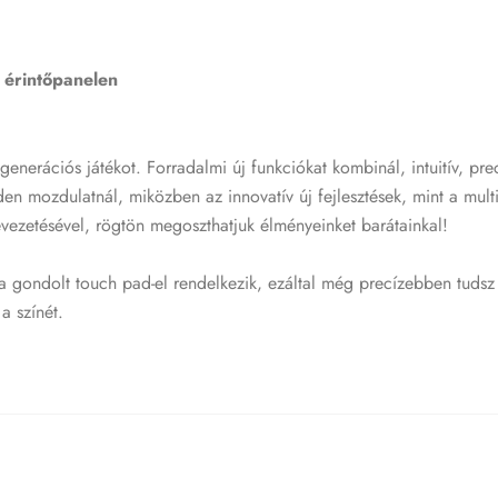
z érintőpanelen
erációs játékot. Forradalmi új funkciókat kombinál, intuitív, precí
 mozdulatnál, miközben az innovatív új fejlesztések, mint a multi-
ezetésével, rögtön megoszthatjuk élményeinket barátainkal!
 gondolt touch pad-el rendelkezik, ezáltal még precízebben tudsz i
a színét.