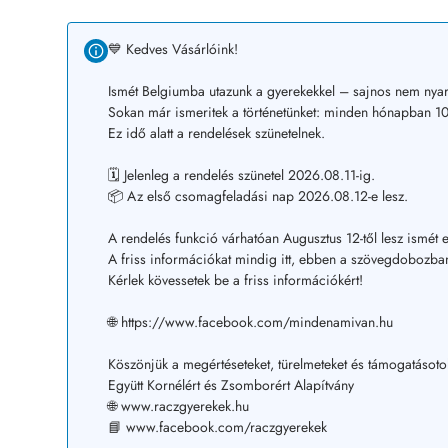
💙 Kedves Vásárlóink!
Ismét Belgiumba utazunk a gyerekekkel – sajnos nem nyar
Sokan már ismeritek a történetünket: minden hónapban 10–
Ez idő alatt a rendelések szünetelnek.
🗓️ Jelenleg a rendelés szünetel 2026.08.11-ig.
📦 Az első csomagfeladási nap 2026.08.12-e lesz.
A rendelés funkció várhatóan Augusztus 12-től lesz ismét e
A friss információkat mindig itt, ebben a szövegdobozban
Kérlek kövessetek be a friss információkért!
🌐 https://www.facebook.com/mindenamivan.hu
Köszönjük a megértéseteket, türelmeteket és támogatásoto
Együtt Kornélért és Zsomborért Alapítvány
🌐 www.raczgyerekek.hu
📘 www.facebook.com/raczgyerekek