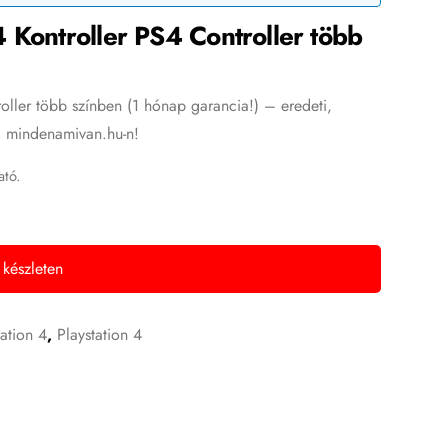
 Kontroller PS4 Controller több
oller több színben (1 hónap garancia!) – eredeti,
 a mindenamivan.hu-n!
ató.
 készleten
tation 4
,
Playstation 4