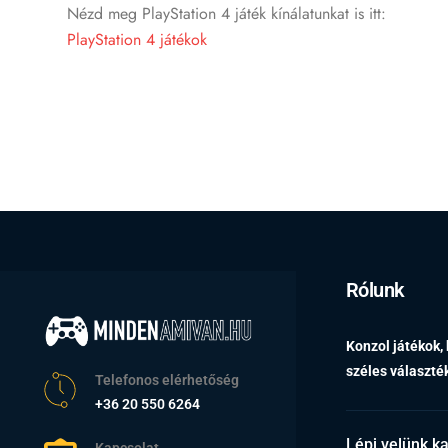
Nézd meg PlayStation 4 játék kínálatunkat is itt:
PlayStation 4 játékok
Rólunk
Konzol játékok,
széles választ
Telefonos elérhetőség
+36 20 550 6264
Lépj velünk k
Kapcsolat