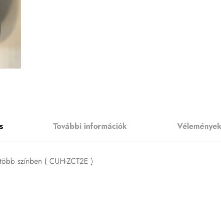
s
További információk
Vélemények
r több színben ( CUH-ZCT2E )