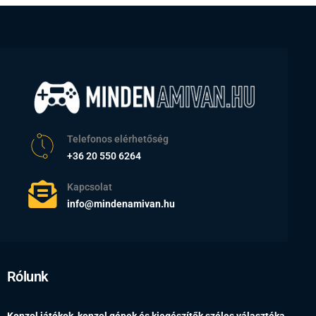
Telefonos elérhetőség
+36 20 550 6264
Kapcsolat
info@mindenamivan.hu
Rólunk
Konzol játékok, konzol gépek és kiegészítők széles választéka…