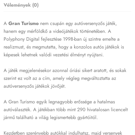
Vélemények (0)
A
Gran Turismo
nem csupán egy autóversenyzős játék,
hanem egy mérföldkő a videójátékok történetében. A
Polyphony Digital fejlesztése 1998-ban új szintre emelte a
realizmust, és megmutatta, hogy a konzolos autós játékok is
képesek lehetnek valódi vezetési élményt nyújtani.
A játék megjelenésekor azonnal óriási sikert aratott, és sokak
szerint ez volt az a cím, amely végleg megváltoztatta az
autóversenyzős játékok jövőjét.
A Gran Turismo egyik legnagyobb erőssége a hatalmas
autóválaszték. A játékban több mint 290 hivatalosan licencelt
jármű található a világ legismertebb gyártóitól.
Kezdetben szerényebb autókkal indulhatsz, majd versenyek