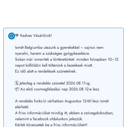
💙 Kedves Vásárlóink!
Ismét Belgiumba utazunk a gyerekekkel – sajnos nem
nyaralni, hanem a szükséges gyógykezelésre.
Sokan már ismeritek a történetünket: minden hónapban 10–12
napot külföldön kell töltenünk a kezelések miatt.
Ez idő alatt a rendelések szünetelnek.
🗓️ Jelenleg a rendelés szünetel 2026.08.11-ig.
📦 Az első csomagfeladási nap 2026.08.12-e lesz.
A rendelés funkció várhatóan Augusztus 12-től lesz ismét
elérhető.
A friss információkat mindig itt, ebben a szövegdobozban,
valamint a facebook oldalunkon jelezzük.
Kérlek kövessetek be a friss információkért!