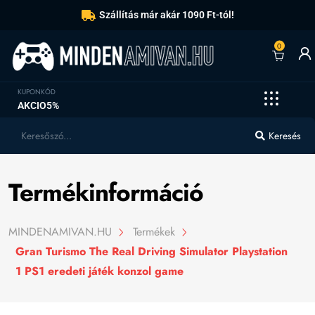
Szállítás már akár 1090 Ft-tól!
0
KUPONKÓD
AKCIO5%
Keresés
Termékinformáció
MINDENAMIVAN.HU
Termékek
Gran Turismo The Real Driving Simulator Playstation
1 PS1 eredeti játék konzol game